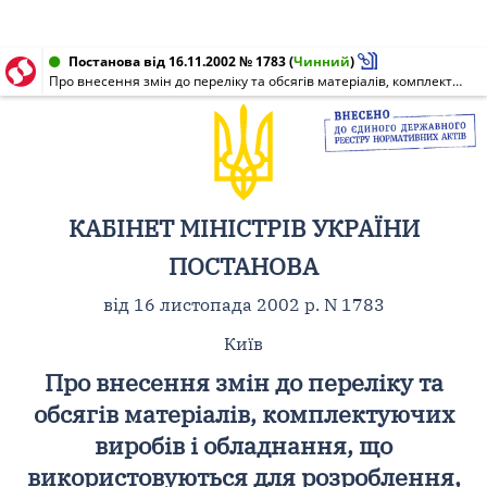
Постанова від 16.11.2002 № 1783
(
Чинний
)
Про внесення змін до переліку та обсягів матеріалів, комплектуючих виробів і обладнання, що використовуються для розроблення, виробництва авіаційної техніки та надання послуг підприємствами, визначеними статтею 2 Закону України "Про державну підтримку літакобудівної промисловості в Україні", та ввозяться на митну територію України відповідно до контрактів, укладених цими підприємствами