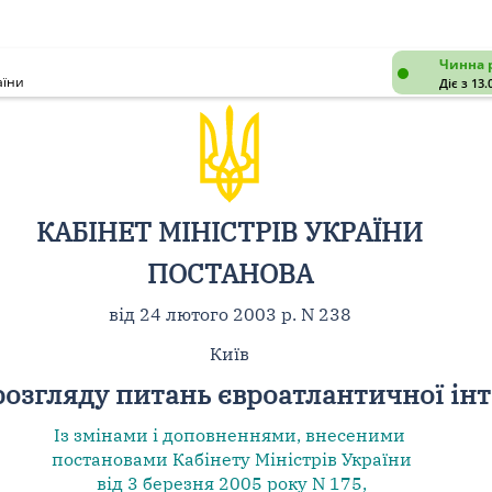
Чинна 
аїни
Діє з 13.