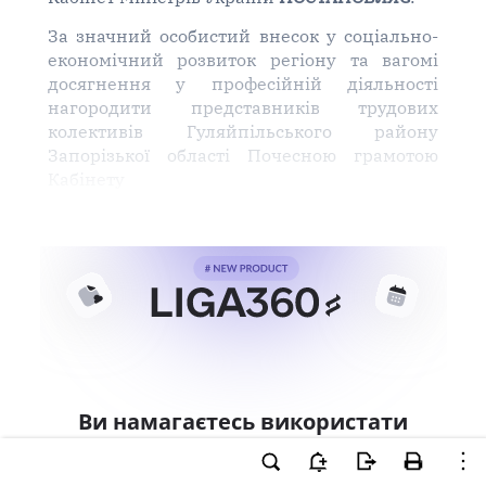
За значний особистий внесок у соціально-
економічний розвиток регіону та вагомі
досягнення у професійній діяльності
нагородити представників трудових
колективів Гуляйпільського району
Запорізької області Почесною грамотою
Кабінету
Ви намагаєтесь використати
інструменти для професійної
роботи з документом.