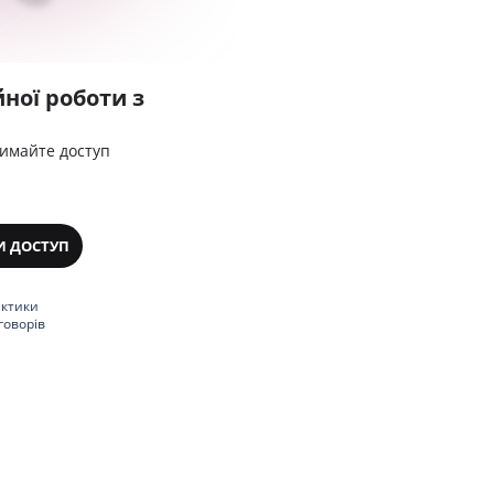
ної роботи з
римайте доступ
И ДОСТУП
актики
говорів