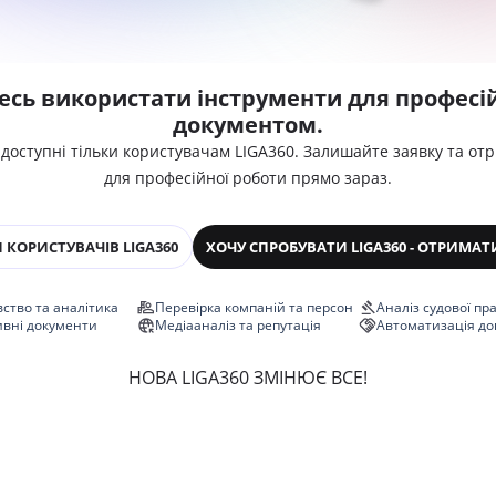
есь використати інструменти для професій
документом.
 доступні тільки користувачам LIGA360. Залишайте заявку та от
для професійної роботи прямо зараз.
 КОРИСТУВАЧІВ LIGA360
ХОЧУ СПРОБУВАТИ LIGA360 - ОТРИМАТ
ство та аналітика
Перевірка компаній та персон
Аналіз судової пр
ивні документи
Медіааналіз та репутація
Автоматизація до
НОВА LIGA360 ЗМІНЮЄ ВСЕ!