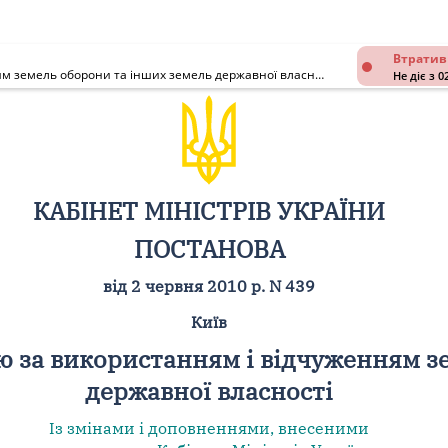
Втратив
Про утворення Комісії з контролю за використанням і відчуженням земель оборони та інших земель державної власності
Не діє з 0