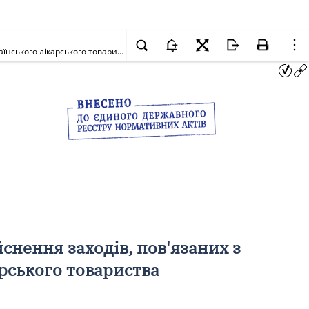
Про спрямування у 2010 році коштів Стабілізаційного фонду на здійснення заходів, пов'язаних з підготовкою та відзначенням 100-річчя Українського лікарського товариства