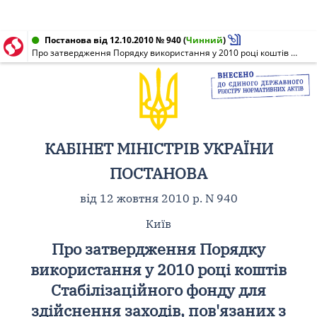
Постанова від 12.10.2010 № 940
(
Чинний
)
Про затвердження Порядку використання у 2010 році коштів Стабілізаційного фонду для здійснення заходів, пов'язаних з модернізацією системи управління державними фінансами відповідно до нормативних документів ЄС, міжнародних стандартів та досвіду, а також забезпечення використання грошових ресурсів з максимальною повнотою та ефективністю