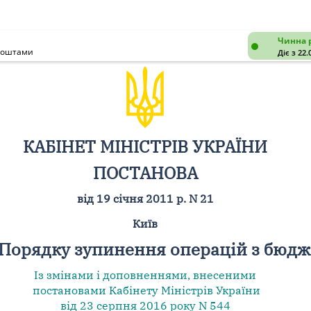
Чинна 
 коштами
Діє з 22.