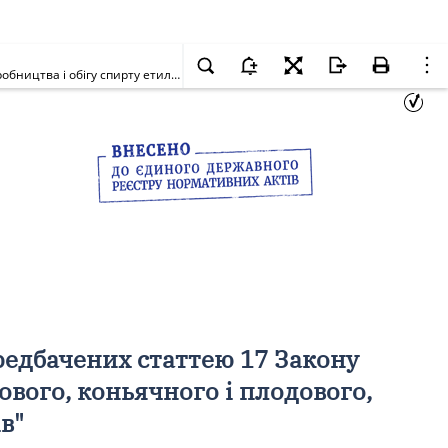
Про внесення змін до Порядку застосування фінансових санкцій, передбачених статтею 17 Закону України "Про державне регулювання виробництва і обігу спирту етилового, коньячного і плодового, алкогольних напоїв та тютюнових виробів"