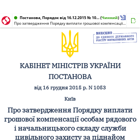
Постанова, Порядок від 16.12.2015 № 1053
(
Чинний
)
Про затвердження Порядку виплати грошової компенсації особам рядового і начальницького складу служби цивільного захисту за піднайом (найом, оренду) ними жилих приміщень та визначення її розміру і умов виплати