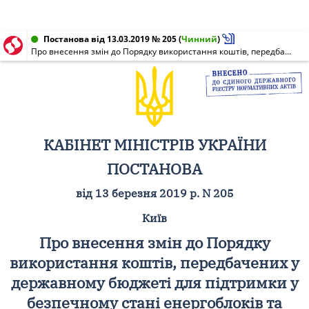
Постанова від 13.03.2019 № 205
(
Чинний
)
Про внесення змін до Порядку використання коштів, передбачених у державному бюджеті для підтримки у безпечному стані енергоблоків та об'єкта "Укриття" і здійснення заходів щодо підготовки до зняття з експлуатації Чорнобильської АЕС