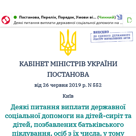
Постанова, Перелік, Порядок, Умови від 26.06.2019 № 552
(
Чинний
)
Деякі питання виплати державної соціальної допомоги на дітей-сиріт та дітей, позбавлених батьківського піклування, осіб з їх числа, у тому числі з інвалідністю, грошового забезпечення батькам-вихователям і прийомним батькам за надання соціальних послуг у дитячих будинках сімейного типу та прийомних сім'ях за принципом "гроші ходять за дитиною"