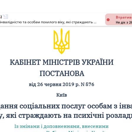
ь
)
Втратив
Про затвердження Порядку надання соціальних послуг особам з інвалідністю та особам похилого віку, які страждають на психічні розлади
Не діє з 2