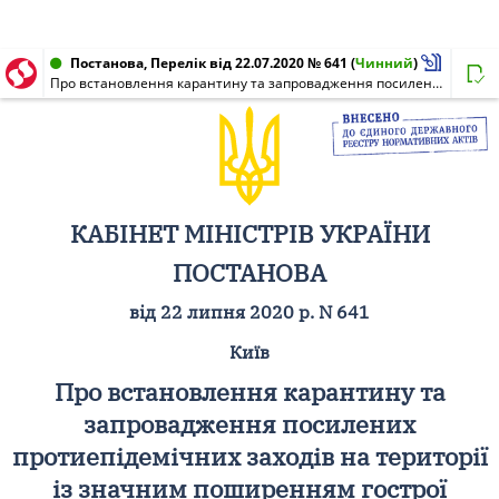
Постанова, Перелік від 22.07.2020 № 641
(
Чинний
)
Про встановлення карантину та запровадження посилених протиепідемічних заходів на території із значним поширенням гострої респіраторної хвороби COVID-19, спричиненої коронавірусом SARS-CoV-2