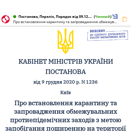
Постанова, Перелік, Порядок від 09.12.2020 № 1236
(
Чинний
)
Про встановлення карантину та запровадження обмежувальних протиепідемічних заходів з метою запобігання поширенню на території України гострої респіраторної хвороби COVID-19, спричиненої коронавірусом SARS-CoV-2