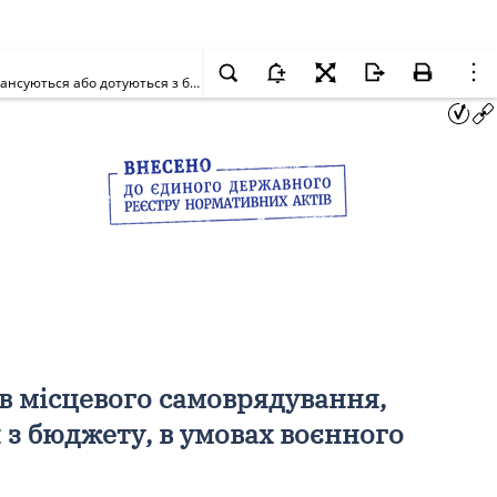
Деякі питання оплати праці працівників державних органів, органів місцевого самоврядування, підприємств, установ та організацій, що фінансуються або дотуються з бюджету, в умовах воєнного стану