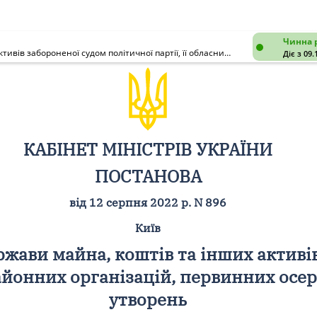
Чинна 
Питання переходу у власність держави майна, коштів та інших активів забороненої судом політичної партії, її обласних, міських, районних організацій, первинних осередків та інших структурних утворень
Діє з 09.