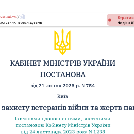
 чинність
)
Втратив
цистських переслідувань
Не діє з 0