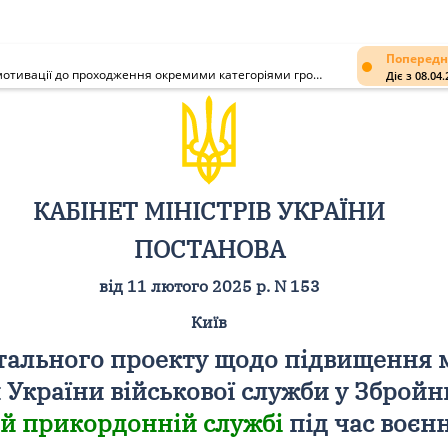
Попередн
Про реалізацію експериментального проекту щодо підвищення мотивації до проходження окремими категоріями громадян України військової служби у Збройних Силах, Національній гвардії та Державній прикордонній службі під час воєнного стану
Діє з 08.04