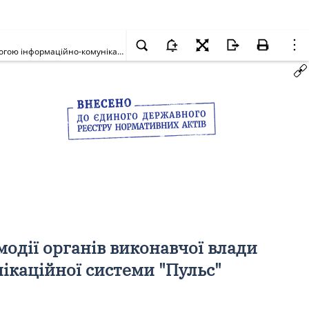
Про реалізацію експериментального проекту щодо цифровізації взаємодії органів виконавчої влади із суб'єктами господарювання за допомогою інформаційно-комунікаційної системи "Пульс"