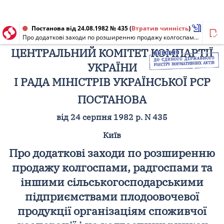
Постанова від 24.08.1982 № 435
(
Втратив чинність
)
Про додаткові заходи по розширенню продажу колгоспами, радгоспами та іншими сільськогосподарськими підприємствами плодоовочевої продукції організаціям споживчої кооперації і на колгоспних ринках