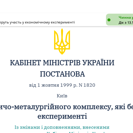
Чинна 
беруть участь у економічному експерименті
Діє з 13.