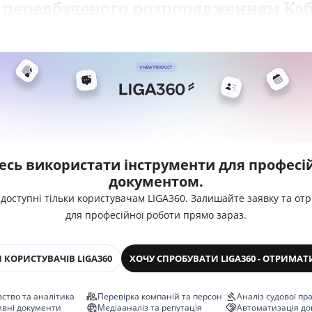
 передбаченого розпорядженням Кабі
есь використати інструменти для професій
документом.
 доступні тільки користувачам LIGA360. Залишайте заявку та от
для професійної роботи прямо зараз.
 КОРИСТУВАЧІВ LIGA360
ХОЧУ СПРОБУВАТИ LIGA360 - ОТРИМАТ
ство та аналітика
Перевірка компаній та персон
Аналіз судової пр
ивні документи
Медіааналіз та репутація
Автоматизація до