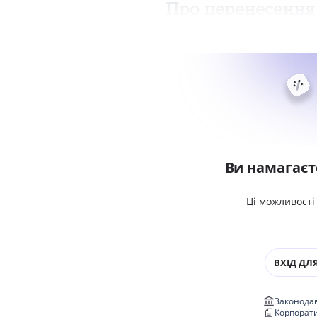
Про перенесення
Ви намагаєт
Ці можливості
ВХІД ДЛЯ
Законодав
Корпорат