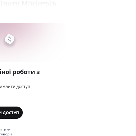
нету Міністрів
ної роботи з
римайте доступ
И ДОСТУП
актики
говорів