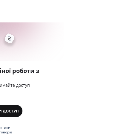
ної роботи з
римайте доступ
И ДОСТУП
актики
говорів