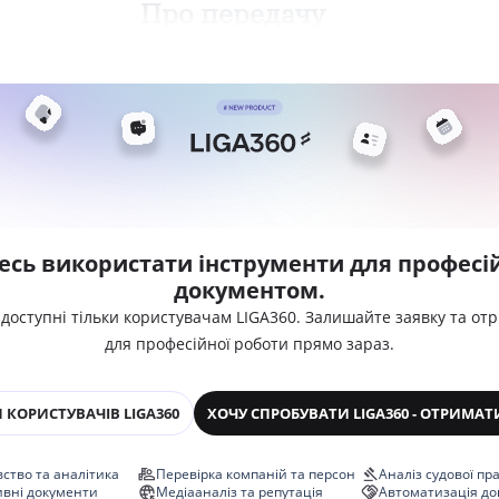
Про передачу
есь використати інструменти для професій
документом.
 доступні тільки користувачам LIGA360. Залишайте заявку та от
для професійної роботи прямо зараз.
 КОРИСТУВАЧІВ LIGA360
ХОЧУ СПРОБУВАТИ LIGA360 - ОТРИМАТ
ство та аналітика
Перевірка компаній та персон
Аналіз судової пр
ивні документи
Медіааналіз та репутація
Автоматизація до