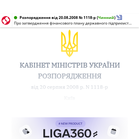
Розпорядження від 20.08.2008 № 1118-р
(
Чинний
)
Про затвердження фінансового плану державного підприємства "Морський торговельний порт "Южний" на 2008 рік
КАБІНЕТ МІНІСТРІВ УКРАЇНИ
РОЗПОРЯДЖЕННЯ
від 20 серпня 2008 р. N 1118-р
Київ