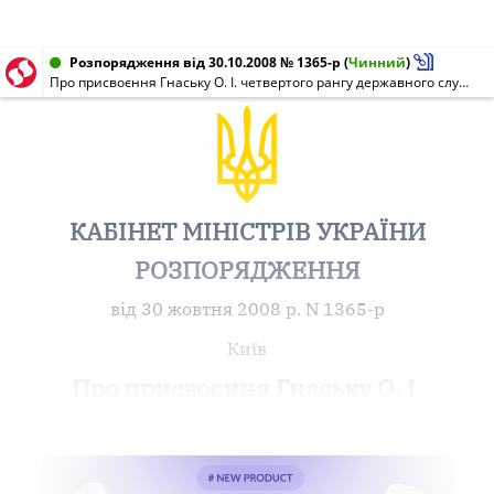
Розпорядження від 30.10.2008 № 1365-р
(
Чинний
)
Про присвоєння Гнаську О. І. четвертого рангу державного службовця
КАБІНЕТ МІНІСТРІВ УКРАЇНИ
РОЗПОРЯДЖЕННЯ
від 30 жовтня 2008 р. N 1365-р
Київ
Про присвоєння Гнаську О. І.