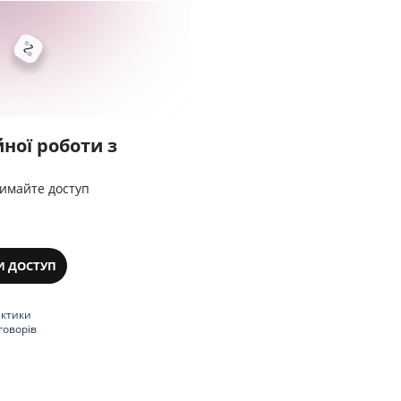
ної роботи з
римайте доступ
И ДОСТУП
актики
говорів