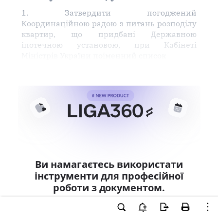
1. Затвердити погоджений
Координаційною радою з питань розподілу
квартир, що придбані Державною
іпотечною установою, при Кабінеті
Міністрів України поіменний список
Ви намагаєтесь використати
інструменти для професійної
роботи з документом.
Ці можливості доступні тільки користувачам
LIGA360. Залишайте заявку та отримайте