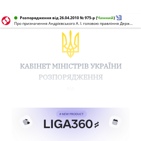
Розпорядження від 26.04.2010 № 975-р
(
Чинний
)
Про призначення Андрієвського А. І. головою правління Державної акціонерної компанії "Хліб України"
КАБІНЕТ МІНІСТРІВ УКРАЇНИ
РОЗПОРЯДЖЕННЯ
від