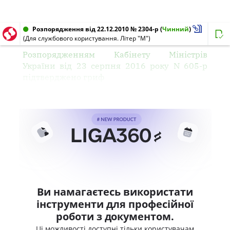
Розпорядження від 22.12.2010 № 2304-р
(
Чинний
)
(Для службового користування. Літер "М")
Розпорядженням Кабінету Міністрів
України від 23 серпня 2016 року N 605-р
підтверджено гриф
Ви намагаєтесь використати
інструменти для професійної
роботи з документом.
Ці можливості доступні тільки користувачам