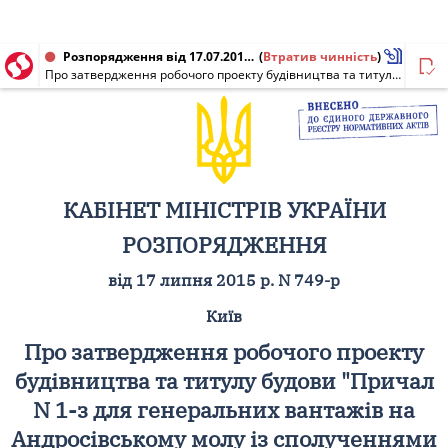
Розпорядження від 17.07.2015 № 749-р
(
Втратив чинність
)
Про затвердження робочого проекту будівництва та титулу будови "Причал N 1-з для генеральних вантажів на Андросівському молу із сполученнями державного підприємства "Одеський морський торговельний порт". Коригування"