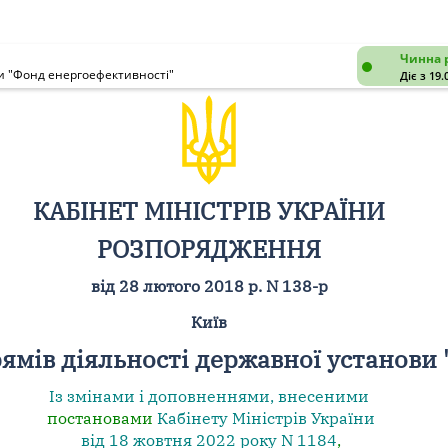
Чинна 
и "Фонд енергоефективності"
Діє з 19.