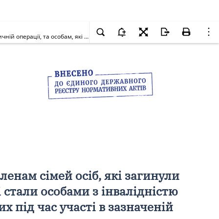
Про виділення коштів для надання одноразової грошової допомоги членам сімей осіб, які загинули (померли) під час участі в антитерористичній операції, та особам, які стали особами з інвалідністю внаслідок поранення, контузії, каліцтва або захворювання, одержаних під час участі в зазначеній операції