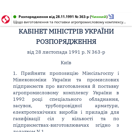
Розпорядження від 28.11.1991 № 363-р
(
Чинний
)
Щодо виготовлення та поставки агропромисловому комплексу України у 1992 році спеціального обладнання для газифікації сіл
КАБІНЕТ МІНІСТРІВ УКРАЇНИ
РОЗПОРЯДЖЕННЯ
від 28 листопада 1991 р. N 363-р
Київ
1. Прийняти пропозицію Мінсільгоспу і
Мінекономіки України та промислових
підприємств про виготовлення й поставку
агропромисловому комплексу України в
1992 році спеціального обладнання,
засувок, трубопровідної арматури,
електротехнічних виробів і приладів для
газифікації сіл у кількості та по
підприємствах-виготовлювачах згідно з
додатком N 1.