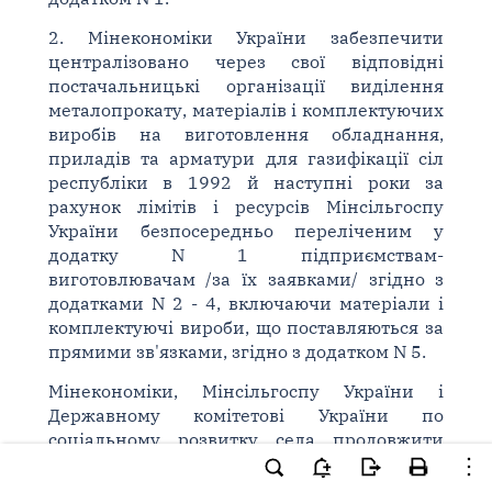
2. Мінекономіки України забезпечити
централізовано через свої відповідні
постачальницькі організації виділення
металопрокату, матеріалів і комплектуючих
виробів на виготовлення обладнання,
приладів та арматури для газифікації сіл
республіки в 1992 й наступні роки за
рахунок лімітів і ресурсів Мінсільгоспу
України безпосередньо переліченим у
додатку N 1 підприємствам-
виготовлювачам /за їх заявками/ згідно з
додатками N 2 - 4, включаючи матеріали і
комплектуючі вироби, що поставляються за
прямими зв'язками, згідно з додатком N 5.
Мінекономіки, Мінсільгоспу України і
Державному комітетові України по
соціальному розвитку села продовжити
роботу по розміщенню виготовлення
устаткування, якого не вистачає для