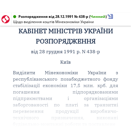
Розпорядження від 28.12.1991 № 438-р
(
Чинний
)
Щодо виділення коштів Мінекономіки України
КАБІНЕТ МІНІСТРІВ УКРАЇНИ
РОЗПОРЯДЖЕННЯ
від 28 грудня 1991 р. N 438-р
Київ
Виділити Мінекономіки України з
республіканського позабюджетного фонду
стабілізації економіки 17,5 млн. крб. для
погашення підпорядкованими
підприємствами і організаціями
заборгованості по платі за транзитні
перевезення продукції виробничо-
технічного призначення, виконані
будівельно-монтажні роботи та поставлене