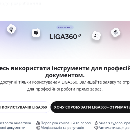
щодо розроблення
есь використати інструменти для професій
документом.
 доступні тільки користувачам LIGA360. Залишайте заявку та от
для професійної роботи прямо зараз.
 КОРИСТУВАЧІВ LIGA360
ХОЧУ СПРОБУВАТИ LIGA360 - ОТРИМАТ
ство та аналітика
Перевірка компаній та персон
Аналіз судової пр
ивні документи
Медіааналіз та репутація
Автоматизація до