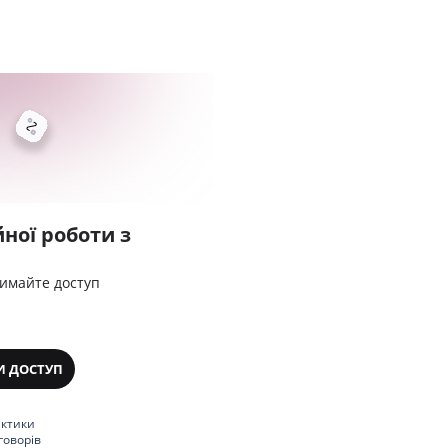
ної роботи з
римайте доступ
И ДОСТУП
актики
говорів