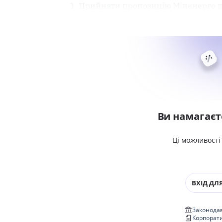
1. Прийняти пропозицію Міненерго 
Ви намагаєт
Ці можливості
ВХІД ДЛЯ
Законодав
Корпорат