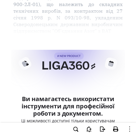
900-2Л-01), що належить до складних
технічних виробів, за контрактом від 27
січня 1998 р. N 093/10-98, укладеним
Сєверодонецьким державним виробничим
підприємством "Об'єднання Азот" з ВАТ
Ви намагаєтесь використати
інструменти для професійної
роботи з документом.
Ці можливості доступні тільки користувачам
LIGA360. Залишайте заявку та отримайте
доступ для професійної роботи прямо зараз.