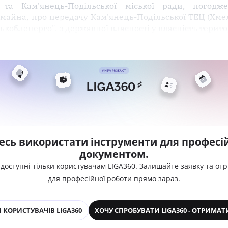
та Кам'янець-Подільської міської ради, погодже
айна, про передачу Кам'янець-Подільської ТЕЦ (Хмел
кобленерго", з державної власності у власність терито
есь використати інструменти для професій
документом.
 доступні тільки користувачам LIGA360. Залишайте заявку та от
для професійної роботи прямо зараз.
 КОРИСТУВАЧІВ LIGA360
ХОЧУ СПРОБУВАТИ LIGA360 - ОТРИМАТ