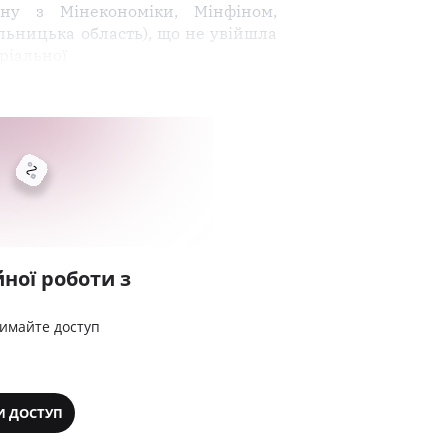
ну з Мінекономіки, Мінфіном,
ьницька область), що не увійшла
ріальної
ної роботи з
римайте доступ
И ДОСТУП