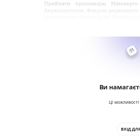
Прийняти пропозицію Міненерго 
Держкомстатом, Фондом державного м
до статутного фонду ДАЕК "Хмельниць
Ви намагаєт
Ці можливості
ВХІД ДЛЯ