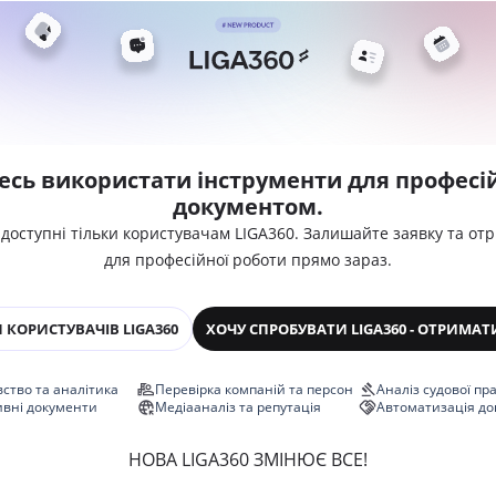
есь використати інструменти для професій
документом.
 доступні тільки користувачам LIGA360. Залишайте заявку та от
для професійної роботи прямо зараз.
 КОРИСТУВАЧІВ LIGA360
ХОЧУ СПРОБУВАТИ LIGA360 - ОТРИМАТ
ство та аналітика
Перевірка компаній та персон
Аналіз судової пр
ивні документи
Медіааналіз та репутація
Автоматизація до
НОВА LIGA360 ЗМІНЮЄ ВСЕ!