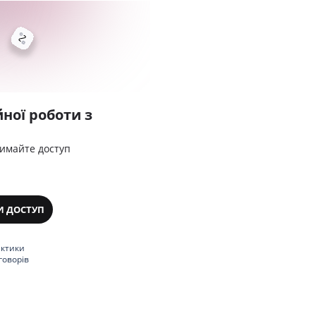
ної роботи з
римайте доступ
И ДОСТУП
актики
говорів