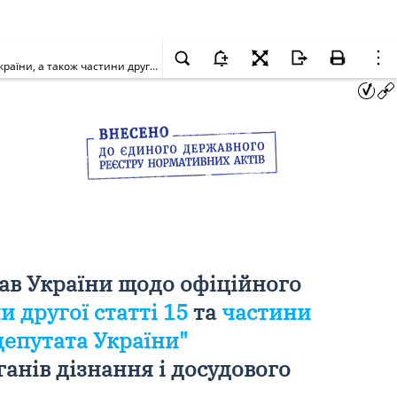
У справі за конституційним поданням Міністерства внутрішніх справ України щодо офіційного тлумачення положень статті 86 Конституції України, а також частини другої статті 15 та частини першої статті 16 Закону України "Про статус народного депутата України" (справа про запити і звернення народних депутатів України до органів дізнання і досудового слідства)