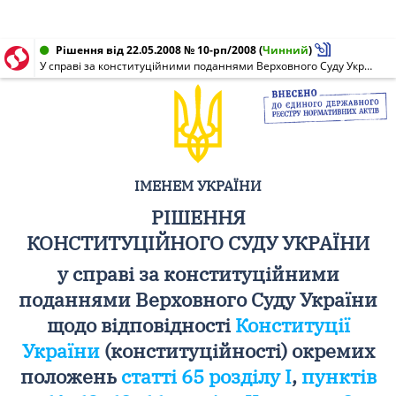
Рішення від 22.05.2008 № 10-рп/2008
(
Чинний
)
У справі за конституційними поданнями Верховного Суду України щодо відповідності Конституції України (конституційності) окремих положень статті 65 розділу I, пунктів 61, 62, 63, 66 розділу II, пункту 3 розділу III Закону України "Про Державний бюджет України на 2008 рік та про внесення змін до деяких законодавчих актів України" і 101 народного депутата України щодо відповідності Конституції України (конституційності) положень статті 67 розділу I, пунктів 1 - 4, 6 - 22, 24 - 100 розділу II Закону України "Про Державний бюджет України на 2008 рік та про внесення змін до деяких законодавчих актів України" (справа щодо предмета та змісту закону про Державний бюджет України)