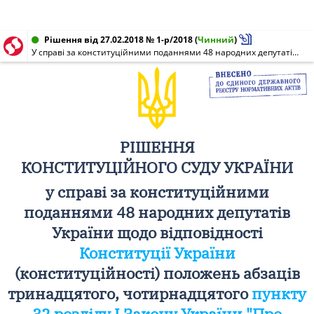
Рішення від 27.02.2018 № 1-р/2018
(
Чинний
)
У справі за конституційними поданнями 48 народних депутатів України щодо відповідності Конституції України (конституційності) положень абзаців тринадцятого, чотирнадцятого пункту 32 розділу I Закону України "Про внесення змін до Податкового кодексу України та деяких законодавчих актів України щодо податкової реформи" та Верховного Суду України щодо відповідності Конституції України (конституційності) положення абзацу першого підпункту 164.2.19 пункту 164.2 статті 164 Податкового кодексу України (справа про оподаткування пенсій і щомісячного довічного грошового утримання)