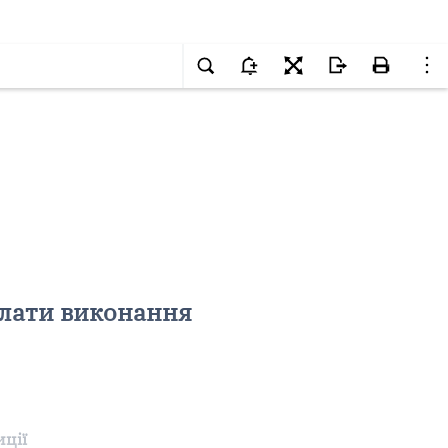
плати виконання
иції