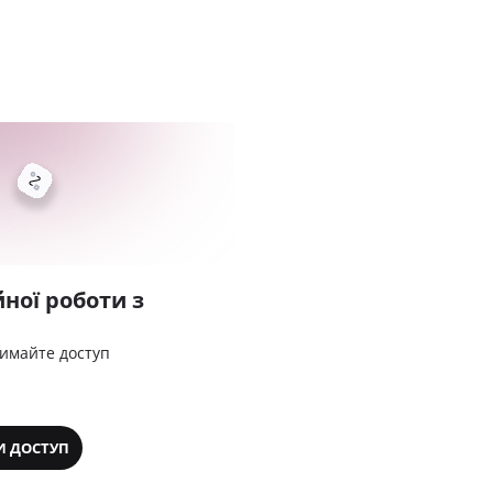
ної роботи з
римайте доступ
И ДОСТУП