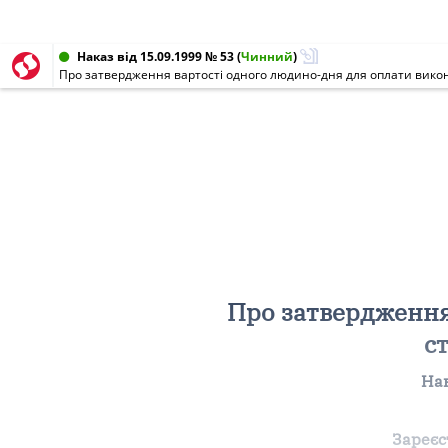
Наказ від 15.09.1999 № 53
(
Чинний
)
Про затвердження вартості одного людино-дня для оплати викон
Про затвердження
с
Нак
Зареєс