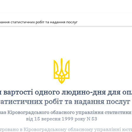
ання статистичних робіт та надання послуг
 вартості одного людино-дня для о
татистичних робіт та надання послуг
аз Кіровоградського обласного управління статистики
від 15 вересня 1999 року N 53
тровано в Кіровоградському обласному управлінні юст