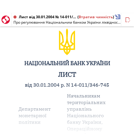
Лист від 30.01.2004 № 14-011/346-745
(
Втратив чинність
)
Про регулювання Національним банком України ліквідності банків України шляхом рефінансування, депозитних та інших операцій
НАЦІОНАЛЬНИЙ БАНК УКРАЇНИ
ЛИСТ
від 30.01.2004 р. N 14-011/346-745
Начальникам
територіальних
Департамент
управлінь
монетарної
Національного
політики
банку України,
Операційному