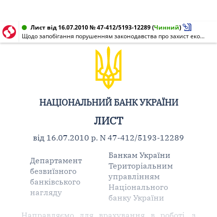
Лист від 16.07.2010 № 47-412/5193-12289
(
Чинний
)
Щодо запобігання порушенням законодавства про захист економічної конкуренції
НАЦІОНАЛЬНИЙ БАНК УКРАЇНИ
ЛИСТ
від 16.07.2010 р. N 47-412/5193-12289
Банкам України
Департамент
Територіальним
безвиїзного
управлінням
банківського
Національного
нагляду
банку України
Направляємо для врахування в роботі, з