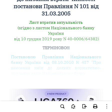
постанови Правління N 101 від
31.03.2005
Лист втратив актуальність
(згідно з листом Національного банку
України
від 10 грудня 2019 року N 40-0006/64382)
ТЕРМІНОВО!!!
Постановою Правління Національного
банку України від 08.10.2010 N 457 "Про
внесення змін до деяких нормативно-
правових актів Національного банку