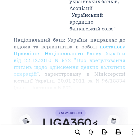
українських банків,
Асоціації
"Український
кредитно-
банківський союз"
Національний банк України направляє до
відома та керівництва в роботі
постанову
Правління Національного банку України
від 22.12.2010 N 572 "Про врегулювання
питань щодо здійснення деяких валютних
операцій"
, зареєстровану в Міністерстві
юстиції України 20.01.2011 за N 96/18834
(далі - Постанова N 572