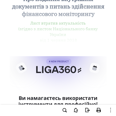
документів з питань здійснення
фінансового моніторингу
Лист втратив актуальність
(згідно з листом Національного банку
України
від 1 червня 2018
Ви намагаєтесь використати
інструменти для професійної
роботи з документом.