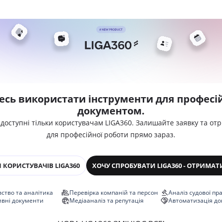
есь використати інструменти для професій
документом.
 доступні тільки користувачам LIGA360. Залишайте заявку та от
для професійної роботи прямо зараз.
 КОРИСТУВАЧІВ LIGA360
ХОЧУ СПРОБУВАТИ LIGA360 - ОТРИМАТ
ство та аналітика
Перевірка компаній та персон
Аналіз судової пр
ивні документи
Медіааналіз та репутація
Автоматизація до