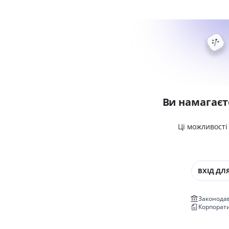
Ви намагаєт
Ці можливості
ВХІД ДЛЯ
Законодав
Корпорат