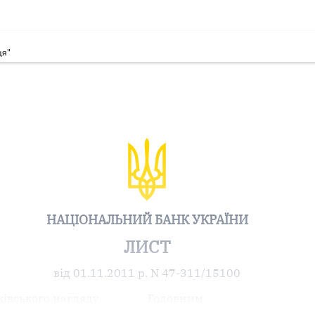
ця"
НАЦІОНАЛЬНИЙ БАНК УКРАЇНИ
ЛИСТ
від 01.11.2011 р. N 47-311/15100
івського нагляду
Головним