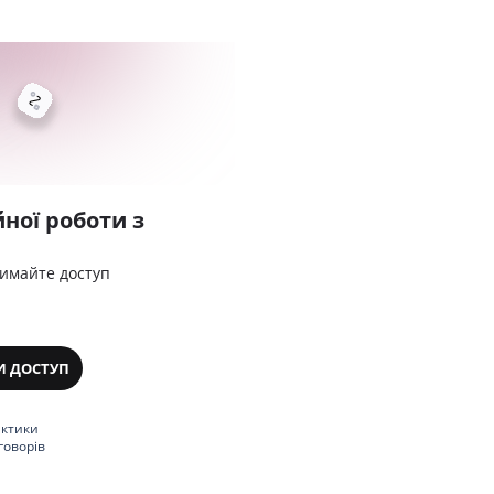
ної роботи з
римайте доступ
И ДОСТУП
актики
говорів