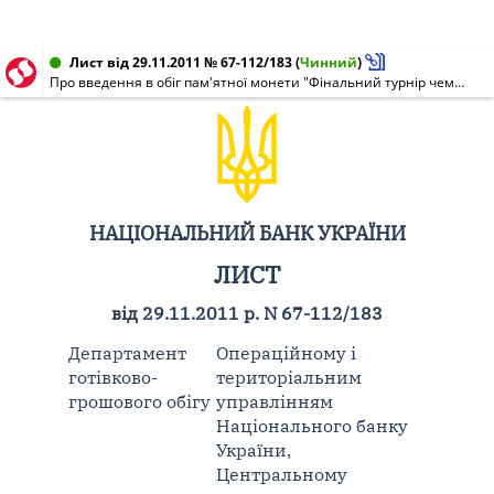
Лист від 29.11.2011 № 67-112/183
(
Чинний
)
Про введення в обіг пам'ятної монети "Фінальний турнір чемпіонату Європи з футболу 2012. Місто Львів"
НАЦІОНАЛЬНИЙ БАНК УКРАЇНИ
ЛИСТ
від 29.11.2011 р. N 67-112/183
Департамент
Операційному і
готівково-
територіальним
грошового обігу
управлінням
Національного банку
України,
Центральному