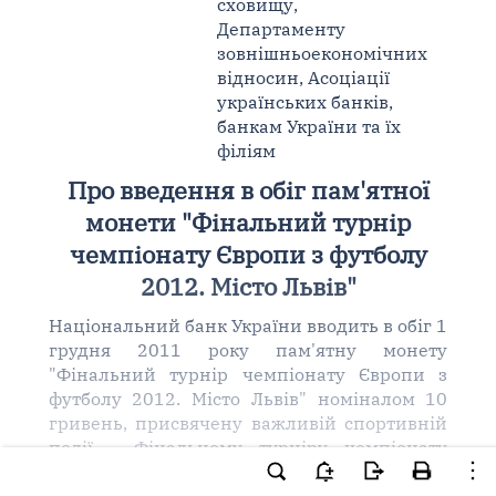
сховищу,
Департаменту
зовнішньоекономічних
відносин, Асоціації
українських банків,
банкам України та їх
філіям
Про введення в обіг пам'ятної
монети "Фінальний турнір
чемпіонату Європи з футболу
2012. Місто Львів"
Національний банк України вводить в обіг 1
грудня 2011 року пам'ятну монету
"Фінальний турнір чемпіонату Європи з
футболу 2012. Місто Львів" номіналом 10
гривень, присвячену важливій спортивній
події - Фінальному турніру чемпіонату
Європи з футболу 2012, окремі фінальні